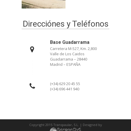
Direcciónes y Teléfonos
Base Guadarrama
Carretera M-527, Km. 2,800
Valle de Los Caidos
Guadarrama – 28440
Madrid – ESPAÑA
(+34) 629 20 45 55
(+34) 696 441 940
Copyright 2015 Transpaular, S.L. | Designed by